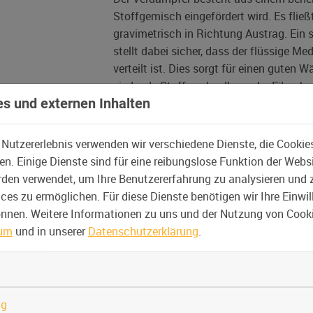
Stoffgemisch eingefördert wird. Es flie
gravimetrisch in Richtung Austrag. Ein 
stellt dabei sicher, dass der flüssige M
verteilt ist. Dies sorgt für einen guten
siedende Stoffe schnell aus der Filmobe
s und externen Inhalten
Verweilzeit im Apparat ist die thermisch
Die nun dampfförmigen Komponenten, di
Verdampfers, auf einem sogenannten Au
 Nutzererlebnis verwenden wir verschiedene Dienste, die Cookie
n. Einige Dienste sind für eine reibungslose Funktion der Webs
den verwendet, um Ihre Benutzererfahrung zu analysieren und 
es zu ermöglichen. Für diese Dienste benötigen wir Ihre Einwill
können. Weitere Informationen zu uns und der Nutzung von Cooki
sum
und in unserer
Datenschutzerklärung
.
ng