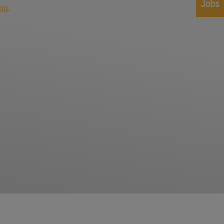
ung
.