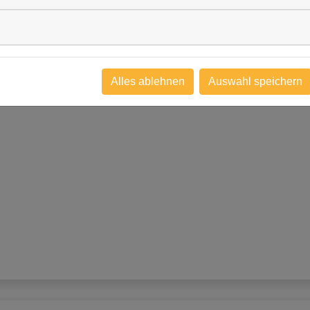
tur: 75.000 mPas
Alles ablehnen
Auswahl speichern
iedebedingungen