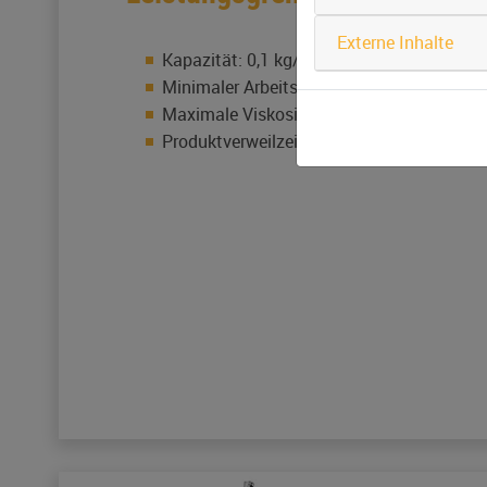
Externe Inhalte
Kapazität: 0,1 kg/h bis zu mehreren t/h
Minimaler Arbeitsdruck: bis zu 1 mbar
Maximale Viskosität bei Betriebstempera
Produktverweilzeit: unter 1 Minute bei S