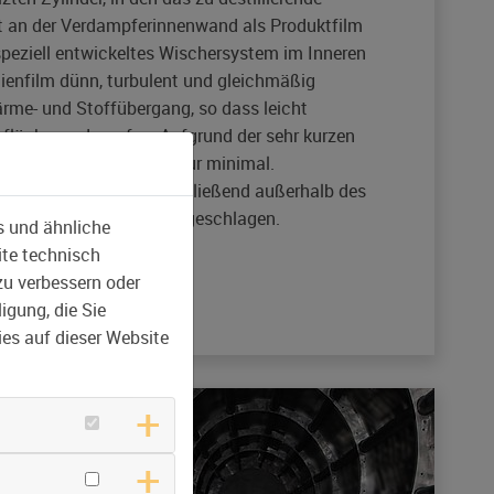
ßt an der Verdampferinnenwand als Produktfilm
speziell entwickeltes Wischersystem im Inneren
edienfilm dünn, turbulent und gleichmäßig
 Wärme- und Stoffübergang, so dass leicht
rfläche verdampfen. Aufgrund der sehr kurzen
e Belastung der Stoffe nur minimal.
e Brüden, werden anschließend außerhalb des
ßenkondensator, niedergeschlagen.
s und ähnliche
ite technisch
zu verbessern oder
igung, die Sie
es auf dieser Website