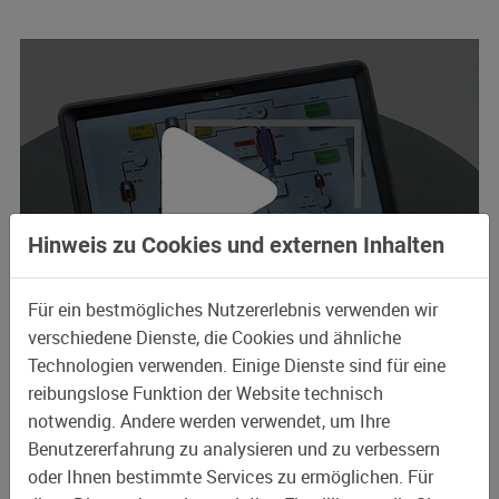
Hinweis zu Cookies und externen Inhalten
Für ein bestmögliches Nutzererlebnis verwenden wir
09.07.2025
verschiedene Dienste, die Cookies und ähnliche
Technologien verwenden. Einige Dienste sind für eine
V-Tab – Smart Distillation Control
reibungslose Funktion der Website technisch
notwendig. Andere werden verwendet, um Ihre
Benutzererfahrung zu analysieren und zu verbessern
oder Ihnen bestimmte Services zu ermöglichen. Für