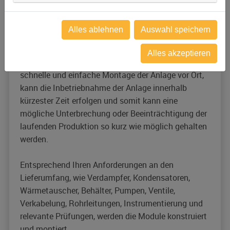
Bei unseren schlüsselfertigen Anlagen, sogenannten
Package Units, werden bereits alle Komponenten in
Alles ablehnen
Auswahl speichern
Stahl-Modulen vormontiert. Die Module müssen vor
Ort meist nur noch an in Ihre vorhandene
Alles akzeptieren
Infrastruktur eingebunden werden. Durch die
schnelle und einfache Montage der Anlage vor Ort,
kann die Inbetriebnahme der Anlage innerhalb
kürzester Zeit erfolgen und somit kann eine
mögliche Unterbrechung oder Beeinträchtigung der
laufenden Produktion so kurz wie möglich gehalten
werden.
Entsprechend Ihren Anforderungen an den
Lieferumfang, wie Verdampfer, Kondensatoren,
Wärmetauscher, Behälter, Pumpen, Ventile,
Verkabelung, Rohrleitungen, Instrumentierung und
relevante Prüfungen, werden die Module konstruiert
und montiert.