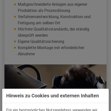
Maßgeschneiderte Anlagen aus eigener
Produktion als Prozesslösung
Verfahrensentwicklung, Konstruktion und
Fertigung am selben Ort
Höchste Qualitätsstandards, die ständig
überprüft werden
Eigene Qualitätssicherung
Komplette Montage mit erforderlicher
Abnahme
Hinweis zu Cookies und externen Inhalten
Für ein bestmögliches Nutzererlebnis verwenden wir