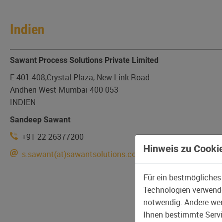
Indien
Sawant Process Solutions Private Limited
E 401-408,Crystal Plaza, New Link Road
Andheri West Mumbai 400 053
INDIEN
Sandeep Sawant
+91 22 26377200
Hinweis zu Cookie
s.sawant(at)sawantsolutions.com
Für ein bestmögliches
Technologien verwende
notwendig. Andere wer
Ihnen bestimmte Servic