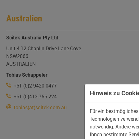
Australien
Scitek Australia Pty Ltd.
Unit 4 12 Chaplin Drive Lane Cove
NSW2066
AUSTRALIEN
Tobias Schappeler
+61 (0)2 9420 0477
Hinweis zu Cookie
+61 (0)413 756 224
tobias(at)scitek.com.au
Für ein bestmögliches
Technologien verwende
notwendig. Andere wer
Ihnen bestimmte Servic